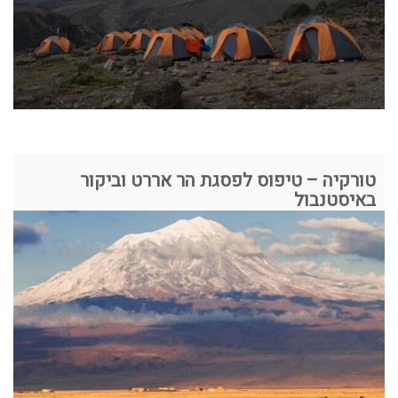
טורקיה – טיפוס לפסגת הר אררט וביקור
באיסטנבול