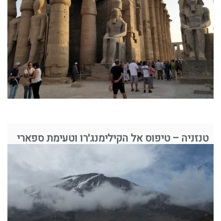
טנזניה – טיפוס אל הקילימנג'רו וטעימת ספארי